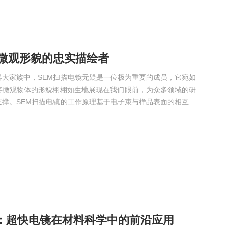
：微观形貌的忠实描绘者
器大家族中，SEM扫描电镜无疑是一位极为重要的成员，它宛如
将微观物体的形貌栩栩如生地展现在我们眼前，为众多领域的研
支撑。SEM扫描电镜的工作原理基于电子束与样品表面的相互作
子束轰击到样品表面时，会产生多种信号，比如二次电子、背散
析这些信号，就能构建出样品表面的微观形貌图像。其中，二次
面的形貌特征，能让我们清晰地看到样品表面的起伏、纹理等细
：超快电镜在材料科学中的前沿应用