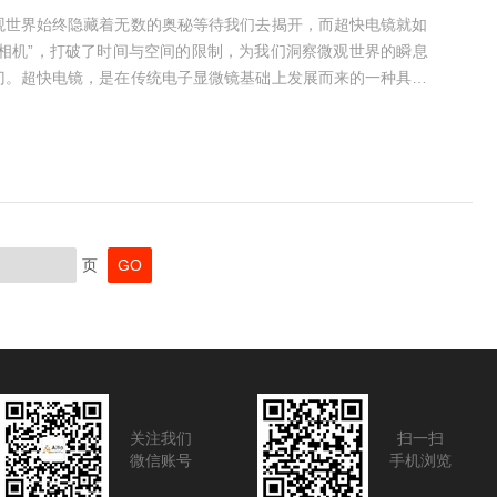
观世界始终隐藏着无数的奥秘等待我们去揭开，而超快电镜就如
空相机”，打破了时间与空间的限制，为我们洞察微观世界的瞬息
门。超快电镜，是在传统电子显微镜基础上发展而来的一种具备
器。传统电镜更多地侧重于呈现微观物体的静态结构，而超快电
极短时间内的微观动态过程。它利用超短脉冲激光等技术手段，
激发，同时用高速的电子成像系统去记录下样品随后发生的变
页
关注我们
扫一扫
微信账号
手机浏览