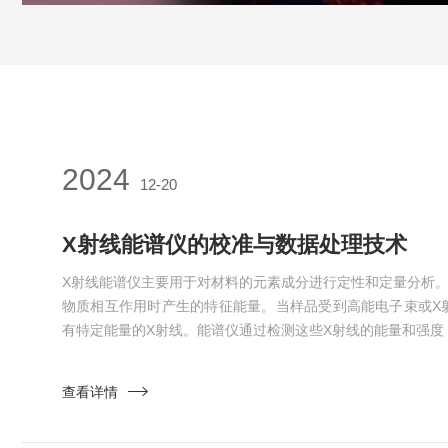
2024
12-20
X射线能谱仪的校准与数据处理技术
X射线能谱仪主要用于对材料的元素成分进行定性和定量分析。
物质相互作用时产生的特征能量。当样品受到高能电子束或X
有特定能量的X射线。能谱仪通过检测这些X射线的能量和强度
的种类和含量。其具有诸多显著的优点。首先是高灵敏度，能
可以达到百万分之一的级别。其次，分析速度快，能够在短时
查看详情
提高了工作效率。此外，它还具有非破坏性的特点，在分析过
使得同一...