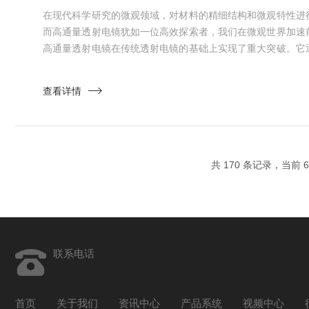
在现代科学研究的微观领域，对材料的精细结构和微观特性进
而高通量透射电镜犹如一位高效探索者，我们在微观世界加速
高通量透射电镜在传统透射电镜的基础上实现了重大突破。它
的集成，具备了在短时间内处理大量样品、获取海量微观数据
析样品时，往往存在通量较低的局限，每次只能对单个或少量
查看详情
长。而高通量透射电镜采用了自动化的样品装载与定位系统，
配高速成像和...
共 170 条记录，当前 6 
联系电话
首页
关于我们
资讯中心
产品系统
视频中心