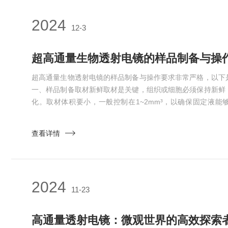
2024
12-3
超高通量生物透射电镜的样品制备与操
超高通量生物透射电镜的样品制备与操作要求非常严格，以下
一、样品制备取材新鲜取材是关键，组织或细胞必须保持新鲜
化。取材体积要小，一般控制在1~2mm³，以确保固定液能
确，直接针对需要观察的目的部位，避免不必要的损伤。操作
品都要预冷，以防止样品结构变化。固定固定是为了保护样品
查看详情
受破坏。固定液由固定剂和缓冲液组成，缓冲液模仿细胞外液成
透压。新...
2024
11-23
高通量透射电镜：微观世界的高效探索