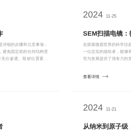
2024
11-25
作
SEM扫描电镜
是详细的步骤和注意事项：
在探索微观世界的科学仪
，避免固定前的任何结构变
一位忠实的描绘者，能够
够充分渗透。取材位置要准
究与发展提供了强有力的
过程中要保持低温，所有物
用。当一束聚焦的高能电
结构，使其在后续操作中不
射电子等。通过收集和分
查看详情
分，维持稳定的pH值和渗
电子信号主要反映样品表
节；背散...
2024
11-21
者
从纳米到原子级