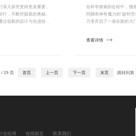
行深入探究变得愈发重要，
在科学探索的征程中，微
前行，不断挖掘新的奥秘。
同拥有神奇魔力的“超时
通过创新的设计与先进技术
万变开启了一扇全新的大
的能力。传统透射电镜在分
超高时间分辨率的先进仪
样本进行细致观测，耗时较
镜能够捕捉到那些发生在
查看详情
能够快速切换样品，同时搭
在极短的瞬间对样品进行
化，其时间分...
/ 29 页
首页
上一页
下一页
末页
跳转到第
行业应用
在线留言
联系我们