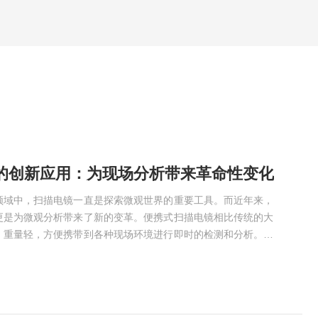
的创新应用：为现场分析带来革命性变化
领域中，扫描电镜一直是探索微观世界的重要工具。而近年来，
更是为微观分析带来了新的变革。便携式扫描电镜相比传统的大
、重量轻，方便携带到各种现场环境进行即时的检测和分析。其
相似，通过电子束扫描样品表面，产生二次电子等信号，然后将
便携式扫描电镜在设计上进行了优化，采用了先进的电子光学系
像质量的同时，实现了仪器的小型化。在实际应用中，便携式扫