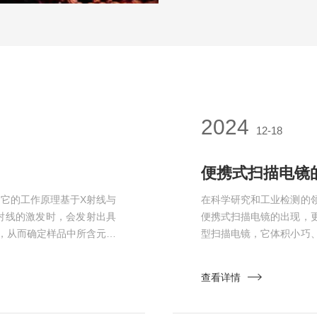
2024
12-18
便携式扫描电镜
它的工作原理基于X射线与
在科学研究和工业检测的
射线的激发时，会发射出具
便携式扫描电镜的出现，
，从而确定样品中所含元素
型扫描电镜，它体积小巧
够检测到微量的元素，甚至
工作原理与传统扫描电镜
间内获取大量的数据，大大
这些信号转化为图像。但
查看详情
程中不会对样品造成损害，
统和成像技术，在保证成
描电镜展现出...