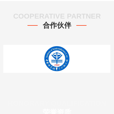
COOPERATIVE PARTNER
合作伙伴
HONORARY QUALIFICATION
荣誉资质