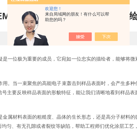
欢迎您！
EM扫描电镜：微观形貌的忠实描
来自局域网的朋友！有什么可以帮
助您的吗？
更新时间：2024-11-25 点击次数：538
是一位极为重要的成员，它宛如一位忠实的描绘者，能够将微
作用。当一束聚焦的高能电子束轰击到样品表面时，会产生多种
信号主要反映样品表面的形貌特征，能让我们清晰地看到样品表
金属材料表面的粗糙度、晶体的生长形态，还是高分子材料的
否均匀、有无孔隙或者裂纹等缺陷，帮助工程师们优化涂层工艺