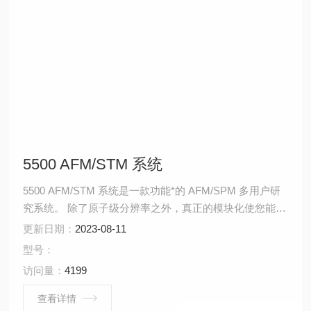
5500 AFM/STM 系统
5500 AFM/STM 系统是一款功能*的 AFM/SPM 多用户研
究系统。 除了原子级分辨率之外，真正的模块化使您能够
根据需要添加增强功能的选项。该系统的智能设计允许简
更新日期：
2023-08-11
单地集成多种成像模式和易于使用的特定应用样品处理
型号：
板。我们的平衡摆、自上而下的多用途扫描仪有各种尺
访问量：
4199
寸，均具有出色的线性度和准确性。
查看详情