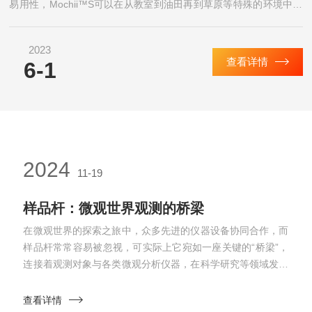
易用性，Mochii™S可以在从教室到油田再到草原等特殊的环境中进
行复杂的化学和纳米结构分析。Mochii™便携式EDS...
2023
查看详情
6-1
2024
11-19
样品杆：微观世界观测的桥梁
在微观世界的探索之旅中，众多先进的仪器设备协同合作，而
样品杆常常容易被忽视，可实际上它宛如一座关键的“桥梁”，
连接着观测对象与各类微观分析仪器，在科学研究等领域发挥
着*的作用。样品杆，简单来说，就是用于承载样品并将其精
准输送至仪器检测区域的部件。它的构造往往并不简单，根据
查看详情