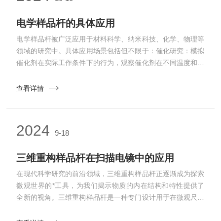
电学样品杆的具体应用
电学样品杆被广泛应用于材料科学、纳米科技、化学、物理等
领域的研究中。具体应用场景包括但不限于：催化研究：模拟
催化剂在实际工作条件下的行为，观察催化剂在不同温度和气
体环境下的表面重构和反应活性变化。电化学研究：提供一个
控制电位、电流和环境的平台，详细研究电化学反应、电极材
查看详情
料和电化学界面的行为。纳米材料研究：在真实环境中观察纳
米材料的生长、自组装和形态变化，深入了解纳米结构的性质
和应用。材料吸附研究：研究材料在不同气体环境下的吸附行
2024
9-18
为、吸附动力学和表面反应，理解材料的气体交互行为...
三维重构样品杆在扫描电镜中的应用
在现代科学研究的前沿领域，三维重构样品杆正逐渐成为探索
微观世界的*工具，为我们揭示物质的内在结构和特性提供了
全新的视角。三维重构样品杆是一种专门设计用于在微观尺度
上对样品进行精确操控和成像的装置。它的出现，极大地拓展