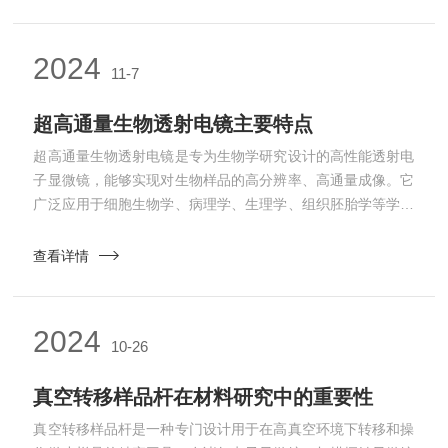
不同的仪器类型和应用场景有着多样的设计。通常具备高精度
的机械结构，能够实现样品在三维空间内细微且精准的位移、
旋转等操作，确保样品可以处于最佳的观测位置。比如在扫描
2024
11-7
电子显微镜中，样品杆可以把微小的样品稳稳地送至...
超高通量生物透射电镜主要特点
超高通量生物透射电镜是专为生物学研究设计的高性能透射电
子显微镜，能够实现对生物样品的高分辨率、高通量成像。它
广泛应用于细胞生物学、病理学、生理学、组织胚胎学等学科
的研究中，用于观察细胞整体结构、细胞膜、细胞壁、细胞器
等亚显微结构变化，以及材料进入细胞内部的分布情况或细胞
查看详情
应付外界刺激产生的结构变化等。超高通量生物透射电镜主要
特点：高通量：超高通量生物透射电镜具有高的成像速度，能
够在短时间内完成大量样品的成像工作，大大提高了研究效
2024
10-26
率。高分辨率：该电镜具有优异的分辨率性能，能够清晰...
真空转移样品杆在材料研究中的重要性
真空转移样品杆是一种专门设计用于在高真空环境下转移和操