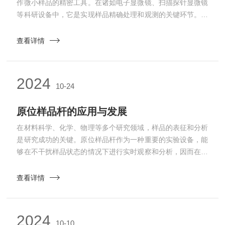
作微小样品的精密工具。在诸如电子显微镜、扫描探针显微镜
等科研设备中，它是实现样品精确处理和观测的关键环节。其
工作原理基于先进的机械设计和真空技术的巧妙结合。在高真
空环境中，为了避免样品受到外界污染和干扰，真空转移样品
查看详情
杆通过精确的机械结构和控制系统，能够稳定地抓取、转移和
放置微小的样品。它通常由高强度的材料制成，以确保在真空
环境下的稳定性和耐用性。同时，配备先进的传感器和控制系
2024
10-24
统，能够实现对样品的精确操作和定位。在材料科学研...
原位样品杆的应用与发展
在材料科学、化学、物理等多个研究领域，样品的表征和分析
是研究成功的关键。原位样品杆作为一种重要的实验设备，能
够在不干扰样品状态的情况下进行实时观察和分析，因而在现
代科学研究中扮演着越来越重要的角色。本文将探讨原位样品
杆的工作原理、主要应用以及未来发展趋势。原位样品杆通常
查看详情
由高强度材料制成，具有良好的稳定性和耐高温性，能够在真
空或惰性气氛中工作。其基本工作原理是通过将样品固定在样
品杆上，并将样品杆放置在分析设备（如电子显微镜、X射线
2024
10-10
衍射仪等）内。在测试过程中，样品杆可以在不同的条...