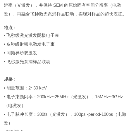
辨率（光激发），并
保持 SEM 的原始固有空间分辨率
（电激
发）
。再融合
飞秒激光泵浦样品联动，实现对样品的超快表征。
特点：
•
飞秒级激光激发阴极电子束
•
皮秒级射频电激发电子束
•
同频异步双激发
•
飞秒激光泵浦样品联动
规格：
• 能量范围：2~30 keV
• 电子束频闪率：200kHz~25MHz
（光激发），
15MHz~3GHz
（电激发）
• 电子脉冲长度：300fs（光激发），100ps~period-100ps（电激
发）