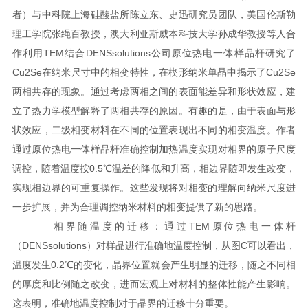
者）与中科院上海硅酸盐所陈立东、史迅研究员团队，美国伦斯勒
理工学院张绳百教授，澳大利亚斯威本科技大学孙成华教授等人合
作利用TEM结合DENSsolutions公司原位热电一体样品杆研究了
Cu2Se在纳米尺寸中的相变特性，在楔形纳米单晶中揭示了Cu2Se
两相共存的现象。通过考虑两相之间的表面能差异和形状效应，建
立了热力学模型解释了两相共存的原因。有趣的是，由于表面与形
状效应，二级相变材料在不同的位置表现出不同的相变温度。作者
通过原位热电一体样品杆准确控制加热温度实现对相界的原子尺度
调控，随着温度按0.5℃温差的降低和升高，相边界随即发生改变，
实现相边界的可重复操作。这些发现将对相变的理解向纳米尺度进
一步扩展，并为合理调控纳米材料的相变提供了新的思路。
相界随温度的迁移：通过TEM原位热电一体杆
（DENSsolutions）对样品进行准确地温度控制，从图C可以看出，
温度发生0.2℃的变化，晶界位置就会产生明显的迁移，随之不同相
的厚度和比例随之改变，进而宏观上对材料的整体性能产生影响。
这表明，准确地温度控制对于晶界的迁移十分重要。