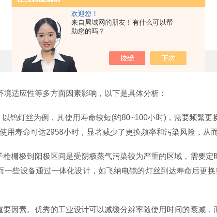
欢迎您！
EDS扫描电镜的稳定性
来自局域网的朋友！有什么可以帮
助您的吗？
更新时间：2025-05-29 点击次数：734
环境适应性等多方面因素影响，以下是具体分析：
以钨灯丝为例，其使用寿命较短(约80~100小时)，需要频繁
丝使用寿命可达2958小时，显著减少了更换频率和污染风险，从
枪栅极到阳极区间是受阴极蒸气污染较为严重的区域，需要定时
而一些设备通过一体化设计，如飞纳电镜的灯丝到达寿命后更换整
要因素。优秀的工业设计可以减缓分辨率随使用时间的衰减，而