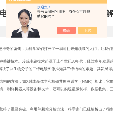
欢迎您！
电子显微镜：从数据采集到结构
来自局域网的朋友！有什么可以帮
助您的吗？
更新时间：2025-04-18 点击次数：881
神奇的密钥，为科学家们打开了一扇通往未知领域的大门，让我们
关键技术。冷冻电镜技术起源于上个世纪80年代，经过多年发展趋
解决了从生物分子的二维电镜图像推知其三维结构的难题，其发展得
构的方法，如X射线晶体学和核磁共振波谱学（NMR）相比，它能
镜、制样机器人等设备和技术，还可以实现显微制样、数据收集、
得了重要突破。利用单颗粒分析方法，科学家们已经解析出了很多